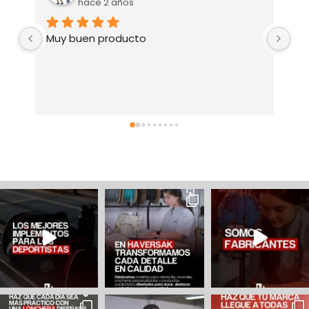
hace 2 años
Muy buen producto
Su
ge
si