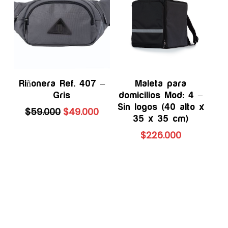
Añadir Al Carrito
Añadir Al Carrito
Riñonera Ref. 407 –
Maleta para
Gris
domicilios Mod: 4 –
Sin logos (40 alto x
El
El
$
59.000
$
49.000
35 x 35 cm)
precio
precio
original
actual
$
226.000
era:
es:
$59.000.
$49.000.