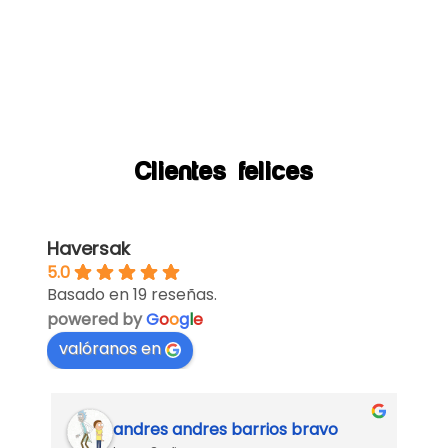
Clientes felices
Haversak
5.0
Basado en 19 reseñas.
powered by
G
o
o
g
l
e
valóranos en
andres andres barrios bravo