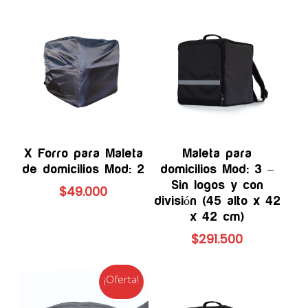
Añadir Al Carrito
Añadir Al Carrito
X Forro para Maleta
Maleta para
de domicilios Mod: 2
domicilios Mod: 3 –
Sin logos y con
$
49.000
división (45 alto x 42
x 42 cm)
$
291.500
¡Oferta!