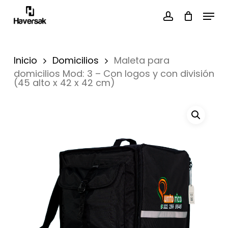
Skip
Menu
to
main
account
Close
content
Menu
Inicio
Domicilios
Maleta para
domicilios Mod: 3 – Con logos y con división
(45 alto x 42 x 42 cm)