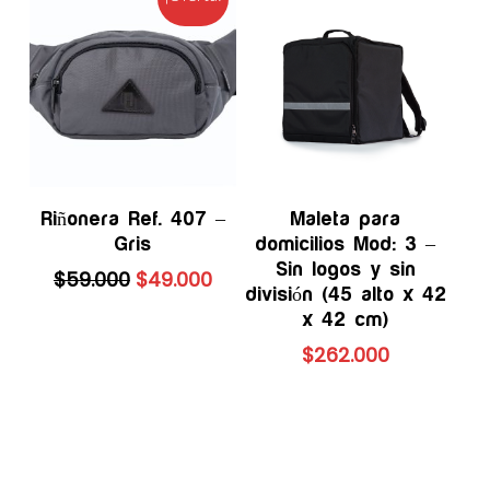
Añadir Al Carrito
Añadir Al Carrito
Riñonera Ref. 407 –
Maleta para
Gris
domicilios Mod: 3 –
Sin logos y sin
El
El
$
59.000
$
49.000
división (45 alto x 42
precio
precio
x 42 cm)
original
actual
era:
es:
$
262.000
$59.000.
$49.000.