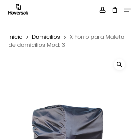
Skip
Menu
to
main
account
Close
content
Menu
Inicio
Domicilios
X Forro para Maleta
de domicilios Mod: 3