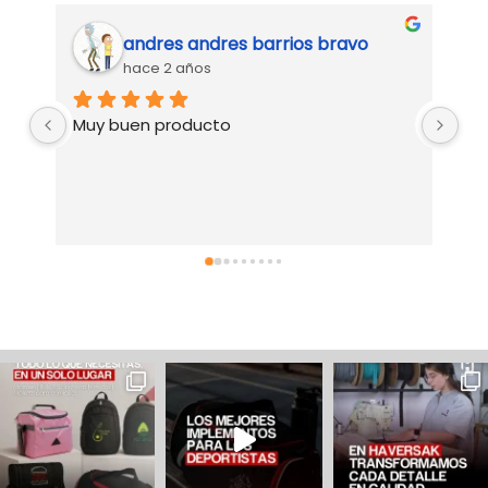
andres andres barrios bravo
hace 2 años
Muy buen producto
Su
ge
si